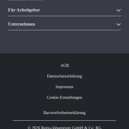
Für Arbeitgeber
Unsere Produkte
Unternehmen
Vakanzkostenrechner
Über Regio Jobanzeiger
Kontakt
Offene Jobs
Newsletter abonnieren
AGB
Datenschutzerklärung
Impressum
Cookie-Einstellungen
Barrierefreiheitserklärung
© 2026 Regio-Jobanzeiger GmbH & Co. KG