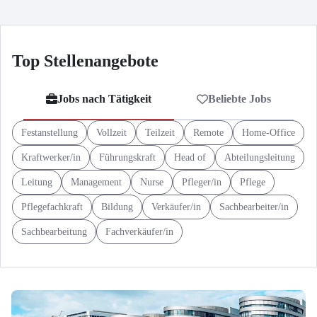
Top Stellenangebote
Jobs nach Tätigkeit
Beliebte Jobs
Festanstellung
Vollzeit
Teilzeit
Remote
Home-Office
Kraftwerker/in
Führungskraft
Head of
Abteilungsleitung
Leitung
Management
Nurse
Pfleger/in
Pflege
Pflegefachkraft
Bildung
Verkäufer/in
Sachbearbeiter/in
Sachbearbeitung
Fachverkäufer/in