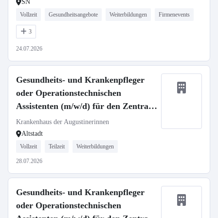
SN
Vollzeit
Gesundheitsangebote
Weiterbildungen
Firmenevents
3
24.07.2026
Gesundheits- und Krankenpfleger
oder Operationstechnischen
Assistenten (m/w/d) für den Zentral
OP - Neuaufbau unserer Spätdienste
Krankenhaus der Augustinerinnen
Altstadt
Vollzeit
Teilzeit
Weiterbildungen
28.07.2026
Gesundheits- und Krankenpfleger
oder Operationstechnischen