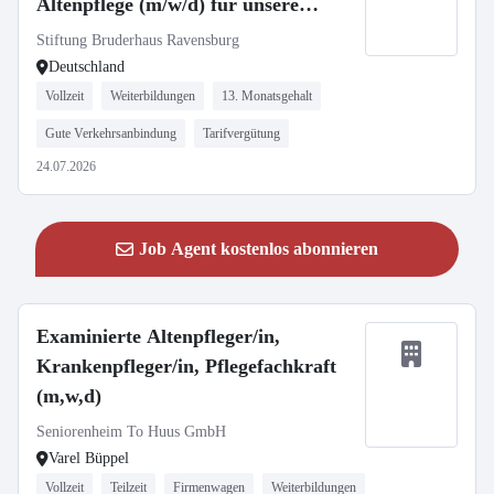
Altenpflege (m/w/d) für unsere
Häuser in Ravensburg und
Stiftung Bruderhaus Ravensburg
Oberhofen gesucht!
Deutschland
Vollzeit
Weiterbildungen
13. Monatsgehalt
Gute Verkehrsanbindung
Tarifvergütung
24.07.2026
Job Agent kostenlos abonnieren
Examinierte Altenpfleger/in,
Krankenpfleger/in, Pflegefachkraft
(m,w,d)
Seniorenheim To Huus GmbH
Varel Büppel
Vollzeit
Teilzeit
Firmenwagen
Weiterbildungen