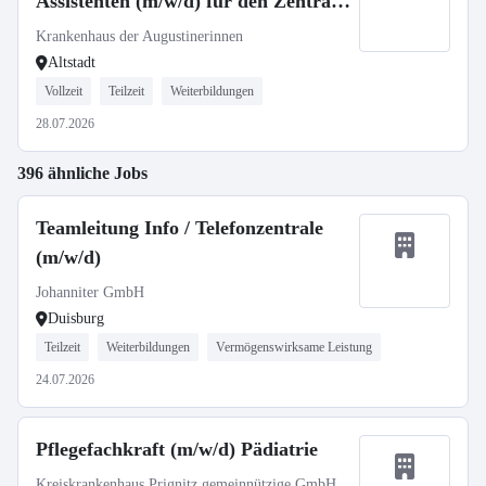
Assistenten (m/w/d) für den Zentral
OP - Neuaufbau unserer Flexidienste
Krankenhaus der Augustinerinnen
Altstadt
Vollzeit
Teilzeit
Weiterbildungen
28.07.2026
396 ähnliche Jobs
Teamleitung Info / Telefonzentrale
(m/w/d)
Johanniter GmbH
Duisburg
Teilzeit
Weiterbildungen
Vermögenswirksame Leistung
24.07.2026
Pflegefachkraft (m/w/d) Pädiatrie
Kreiskrankenhaus Prignitz gemeinnützige GmbH