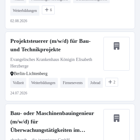
6
Weiterbildungen
02.08.2026
Projektsteuerer (m/w/d) für Bau-
und Technikprojekte
Evangelisches Krankenhaus Königin Elisabeth
Herzberge
Berlin-Lichtenberg
2
Vollzeit
Weiterbildungen
Firmenevents
Jobrad
24.07.2026
Bau- oder Maschinenbauingenieur
(m/w/d) für
Überwachungstätigkeiten im
Bauwesen (Ruhrgebiet)