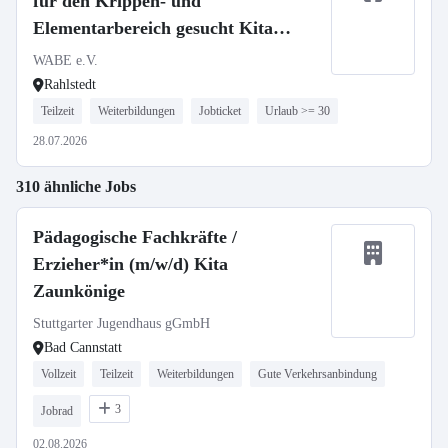
für den Krippen- und
Elementarbereich gesucht Kita
Rahlstedter Weg
WABE e.V.
Rahlstedt
Teilzeit
Weiterbildungen
Jobticket
Urlaub >= 30
28.07.2026
310 ähnliche Jobs
Pädagogische Fachkräfte /
Erzieher*in (m/w/d) Kita
Zaunkönige
Stuttgarter Jugendhaus gGmbH
Bad Cannstatt
Vollzeit
Teilzeit
Weiterbildungen
Gute Verkehrsanbindung
3
Jobrad
02.08.2026