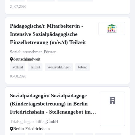
24.07.2026
Pädagogische/r Mitarbeiter/in -
Intensive Sozialpädagogische
Einzelbetreuung (m/w/d) Teilzeit
Sozialunternehmen Förster
deutschlandweit
Vollzeit
Teilzeit
Weiterbildungen
Jobrad
06.08.2026
Sozialpädagogin/ Sozialpädagoge
(Kindertagesbetreuung) in Berlin
Friedrichshain - Stellenangebot im
Stellenmarkt Bildung
Trialog Jugendhilfe gGmbH
Berlin-Friedrichshain