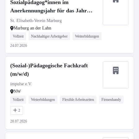
Sozialpädagog*innen im
Anerkennungsjahr für das Jahr
2026/2027
St. Elisabeth-Verein Marburg
Marburg an der Lahn
Vollzeit
Nachhaltiger Arbeitgeber
Weiterbildungen
24.07.2026
(Sozial-)Pädagogische Fachkraft
(m/w/d)
impulse e.V.
NW
Vollzeit
Weiterbildungen
Flexible Arbeitszeiten
Firmenhandy
2
28.07.2026