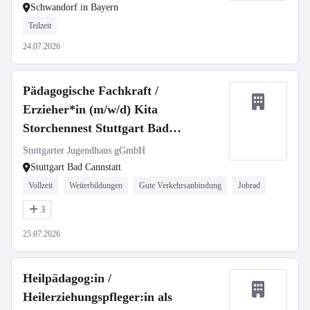
Schwandorf in Bayern
Teilzeit
24.07.2026
Pädagogische Fachkraft /
Erzieher*in (m/w/d) Kita
Storchennest Stuttgart Bad
Cannstatt
Stuttgarter Jugendhaus gGmbH
Stuttgart Bad Cannstatt
Vollzeit
Weiterbildungen
Gute Verkehrsanbindung
Jobrad
3
25.07.2026
Heilpädagog:in /
Heilerziehungspfleger:in als