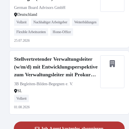
German Board Advisors GmbH
Deutschland
Vollzeit
Nachhaltiger Arbeitgeber
Weiterbildungen
Flexible Arbeitszeiten
Home-Office
25.07.2026
Stellvertretender Verwaltungsleiter
(w/m/d) mit Entwicklungsperspektive
zum Verwaltungsleiter mit Prokura
in Vollzeit (39h)
3B Begleiten-Bilden-Begegnen e. V.
SL
Vollzeit
01.08.2026
Job Agent kostenlos abonnieren