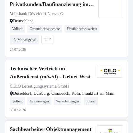
Privatkunden/Baufinanzierung im
Bestandsgeschäft
Volksbank Düsseldorf Neuss eG
Deutschland
Vollzeit
Gesundheitsangebote
Flexible Arbeitszeiten
2
13. Monatsgehalt
24.07.2026
Technischer Vertrieb im
Außendienst (m/w/d) - Gebiet West
CELO Befestigungssysteme GmbH
Düsseldorf, Duisburg, Osnabrück, Köln, Frankfurt am Main
Vollzeit
Firmenwagen
Weiterbildungen
Jobrad
30.07.2026
Sachbearbeiter Objektmanagement