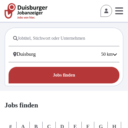
50
km
Jobs finden
Jobs finden
#
A
B
C
D
E
F
G
H
I