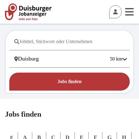
50
km
Jobs finden
Jobs finden
#
A
B
C
D
E
F
G
H
I